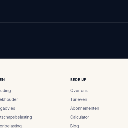
TEN
BEDRIJF
uding
Over ons
ekhouder
Tarieven
ngadvies
Abonnementen
tschapsbelasting
Calculator
enbelasting
Blog