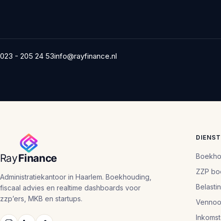
023 - 205 24 53
info@rayfinance.nl
DIENS
Boekho
ZZP bo
Administratiekantoor in Haarlem. Boekhouding,
Belasti
fiscaal advies en realtime dashboards voor
zzp’ers, MKB en startups.
Vennoo
Inkomst