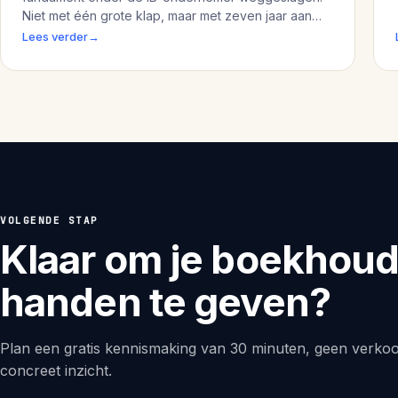
Niet met één grote klap, maar met zeven jaar aan
kleine draaien die samen een enorm verschil maken.
Lees verder
→
VOLGENDE STAP
Klaar om je boekhoudi
handen te geven?
Plan een gratis kennismaking van 30 minuten, geen verkoo
concreet inzicht.