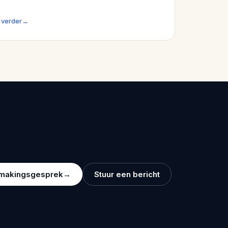
igingen hebben impact op hoe mensen hun
nciën plannen en hun vermogen beheren.
 verder
→
smakingsgesprek
→
Stuur een bericht