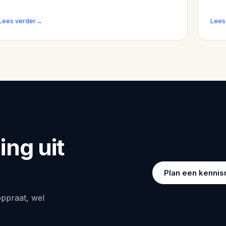
andere bedrijfsmiddelen is vaak noodzakelijk om te
wijz
blijven groeien en innoveren.
fina
Lees verder
→
Lees
ng uit
Plan een kenni
ppraat, wel