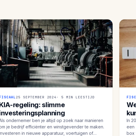
FISCAAL
25 SEPTEMBER 2024
· 5 MIN LEESTIJD
FIS
KIA-regeling: slimme
We
investeringsplanning
ku
Als ondernemer ben je altijd op zoek naar manieren
In 2
om je bedrijf efficiënter en winstgevender te maken.
een 
Investeren in nieuwe apparatuur, voertuigen of
box 