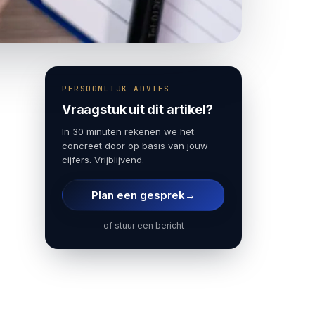
PERSOONLIJK ADVIES
Vraagstuk uit dit artikel?
In 30 minuten rekenen we het
concreet door op basis van jouw
cijfers. Vrijblijvend.
Plan een gesprek
→
of stuur een bericht