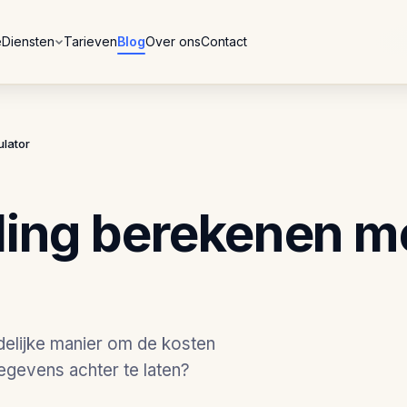
e
Diensten
Tarieven
Blog
Over ons
Contact
lator
ing berekenen m
delijke manier om de kosten
egevens achter te laten?