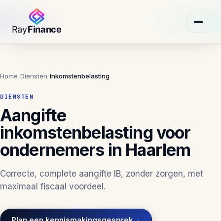
Home
/
Diensten
/
Inkomstenbelasting
DIENSTEN
Aangifte
inkomstenbelasting voor
ondernemers in Haarlem
Correcte, complete aangifte IB, zonder zorgen, met
maximaal fiscaal voordeel.
Plan een kennismakingsgesprek
→