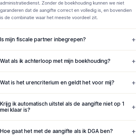
administratiedienst. Zonder de boekhouding kunnen we niet
garanderen dat de aangifte correct en volledig is, en bovendien
is de combinatie waar het meeste voordeel zit.
+
Is mijn fiscale partner inbegrepen?
Ja, bij een gezamenlijke aangifte nemen we de IB van je partner
+
standaard mee, zodat aftrekposten en heffingskortingen
Wat als ik achterloop met mijn boekhouding?
optimaal verdeeld worden. Dat scheelt vaak honderden tot
We helpen je inhalen. We brengen de administratie eerst op orde,
duizenden euro's op jaarbasis.
+
meestal binnen een paar weken, en pakken daarna de IB op. Een
Wat is het urencriterium en geldt het voor mij?
eenmalige inhaal-fee kan van toepassing zijn afhankelijk van het
Voor de zelfstandigenaftrek en startersaftrek moet je minimaal
volume.
Krijg ik automatisch uitstel als de aangifte niet op 1
1.225 uur per jaar aan je onderneming besteden (urencriterium).
+
mei klaar is?
Wij vragen tijdig of je dit haalt; voor parttime ondernemers is dit
een aandachtspunt.
Ja, voor klanten van Ray Finance vragen we standaard collectief
+
uitstel aan tot 1 september. Daardoor heb je geen risico op
Hoe gaat het met de aangifte als ik DGA ben?