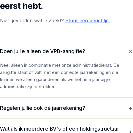
eerst hebt.
Niet gevonden wat je zoekt?
Stuur een berichtje.
Doen jullie alleen de VPB-aangifte?
Nee, alleen in combinatie met onze administratiedienst. De
aangifte staat of valt met een correcte jaarrekening en die
kunnen we alleen garanderen als we het hele jaar bij je
administratie zijn betrokken.
+
Regelen jullie ook de jaarrekening?
Ja, de jaarrekening hoort standaard bij de VPB-aangifte. Inclusief
Wat als ik meerdere BV's of een holdingstructuur
publicatieversie voor de KvK. Geen losse facturen voor "het
+