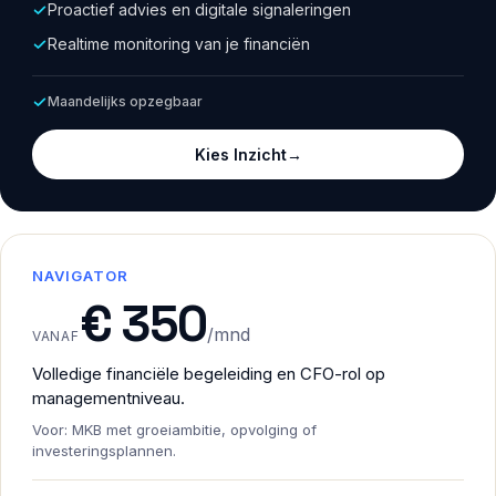
Proactief advies en digitale signaleringen
Realtime monitoring van je financiën
Maandelijks opzegbaar
Kies Inzicht
→
NAVIGATOR
€ 350
/mnd
VANAF
Volledige financiële begeleiding en CFO-rol op
managementniveau.
Voor: MKB met groeiambitie, opvolging of
investeringsplannen.