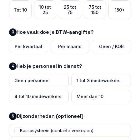
10 tot
25 tot
75 tot
Tot 10
150+
25
75
150
Hoe vaak doe je BTW-aangifte?
3
Per kwartaal
Per maand
Geen / KOR
Heb je personeel in dienst?
4
Geen personeel
1 tot 3 medewerkers
4 tot 10 medewerkers
Meer dan 10
Bijzonderheden (optioneel)
5
Kassasysteem (contante verkopen)